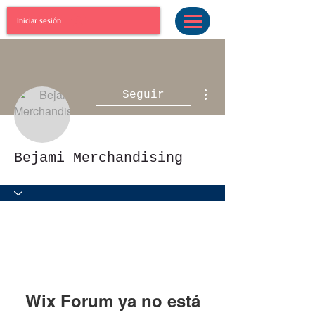
Iniciar sesión
Más acciones
Seguir
Bejami Merchandising
Wix Forum ya no está