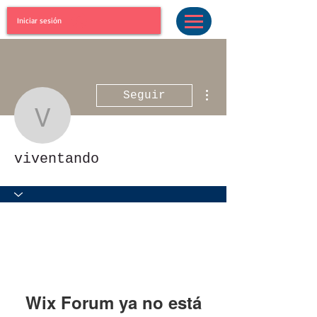
Iniciar sesión
Más acciones
Seguir
viventando
viventando
Wix Forum ya no está