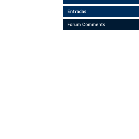
Entradas
Forum Comments
PAUNERO 672 - AVELLANEDA
BUENOS AIRES - ARGENTINA
Whatsapp 11
7361.6281
transloglebbeo@gmail.com
© 2016 by YDM.