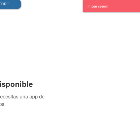
FORO
Iniciar sesión
isponible
necesitas una app de
ps.