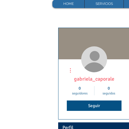
HOME
SERVICIOS
Más acciones
gabriela_caporale
0
0
seguidores
seguidos
Seguir
Perfil