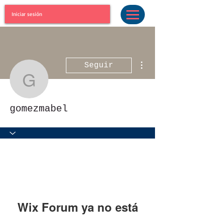
Iniciar sesión
Más acciones
Seguir
gomezmabel
gomezmabel
Wix Forum ya no está