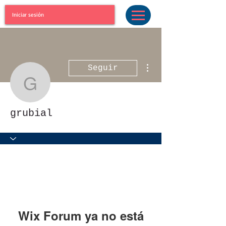
Iniciar sesión
Más acciones
Seguir
grubial
grubial
Wix Forum ya no está