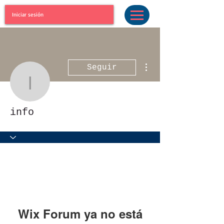
Iniciar sesión
Más acciones
Seguir
info
info
Wix Forum ya no está