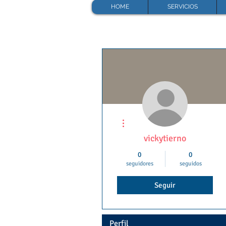
HOME
SERVICIOS
Más acciones
vickytierno
0
0
seguidores
seguidos
Seguir
Perfil